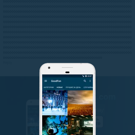
ooooooooooooooooooooooooooooooooooooooooooooooooooooooooooooo
ooooooooooooooooooooooooooooooooooooooooooooooooooooooooooooo
ooooooooooooooooooooooooooooooooooooooooooooooooooooooooooooo
ooooooooooooooooooooooooooooooooooooooooooooooooooooooooooooo
ooooooooooooooooooooooooooooooooooooooooooooooooooooooooooooo
ooooooooooooooooooooooooooooooooooooooooooooooooooooooooooooo
ooooooooooooooooooooooooooooooooooooooooooooooooooooooooooooo
ooooooooooooooooooooooooooooooooooooooooooooooooooooooooooooo
ooooooooooooooooooooooooooooooooooooooooooooooooooooooooooooo
ooooooooooooooooooooooooooooooooooooooooooooooooooooooooooooo
ooooooooooooooooooooooooooooooooooooooooooooooooooooooooooooo
ooooooooooooooooooooooooooooooooooooooooooooooo
Reply
GET IT ON