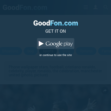
GET IT ON
Situations
Dog
Sports
Style
Textures
Fanta
or continue to use the site
Phone wallpaper stars, football, cristiano ronaldo,
celebrity, player, ronaldo, the celebration, manchester
united (photo, picture)