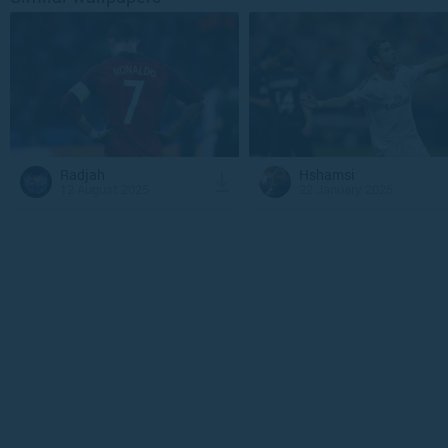
Radjah
Hshamsi
12 August 2025
22 January 2025