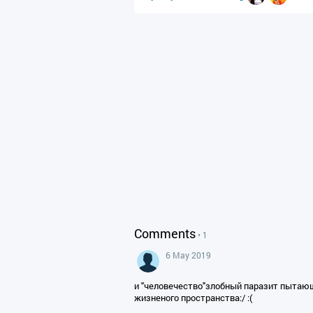
Comments
• 1
6 May 2019
и "человечество"злобный паразит пытающ
жизненого пространства:/ :(