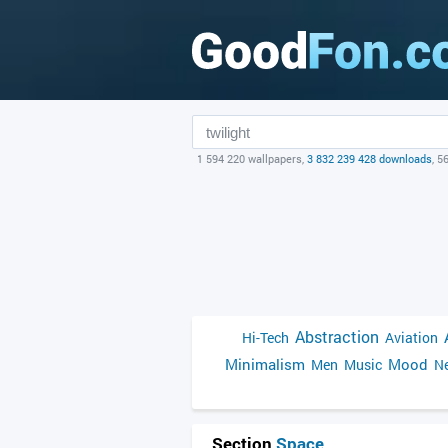
1 594 220 wallpapers,
3 832 239 428 downloads
, 5
Abstraction
Hi-Tech
Aviation
Minimalism
Mood
Men
Music
Ne
Section
Space