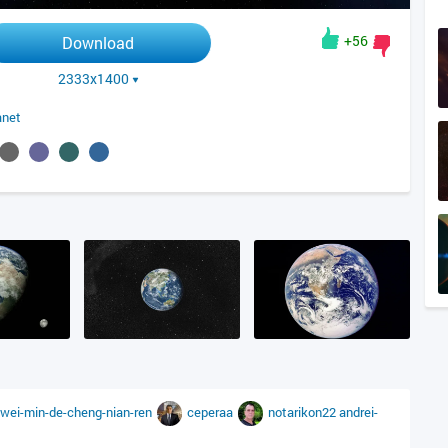
+56
Download
2333x1400
anet
-wei-min-de-cheng-nian-ren
ceperaa
notarikon22
andrei-