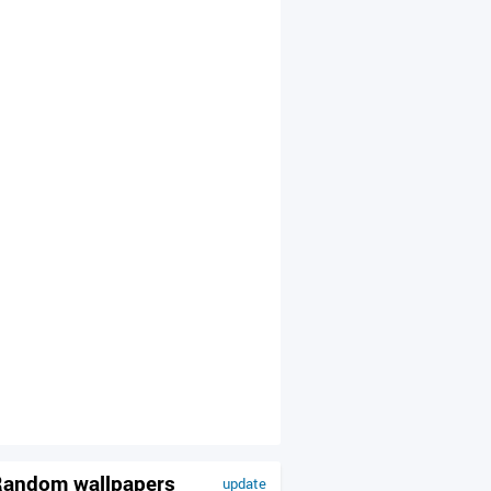
andom wallpapers
update