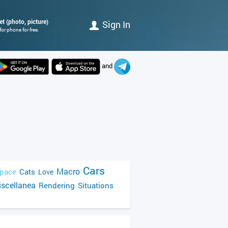
et (photo, picture)
Sign In
or phone for free.
and
Cars
Macro
pace
Cats
Love
scellanea
Rendering
Situations