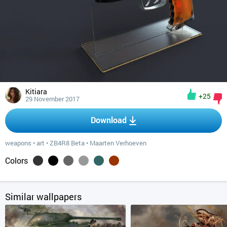
Kitiara
+25
29 November 2017
Download
weapons
•
art
•
ZB4R8 Beta
•
Maarten Verhoeven
Colors
Similar wallpapers