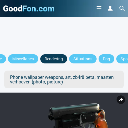
e
Miscellanea
Rendering
Situations
Dog
Spo
Phone wallpaper weapons, art, zb4r8 beta, maarten
verhoeven (photo, picture)