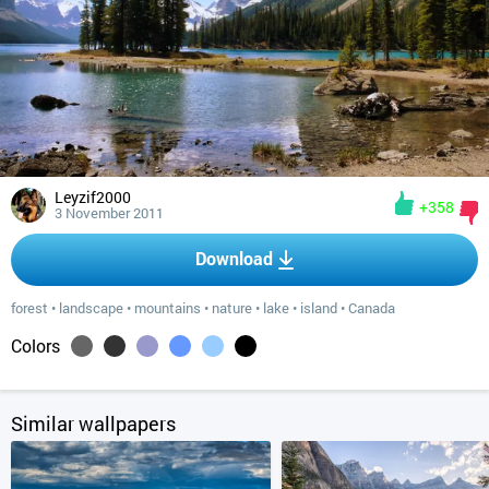
Leyzif2000
+358
3 November 2011
Download
forest
•
landscape
•
mountains
•
nature
•
lake
•
island
•
Canada
Colors
Similar wallpapers