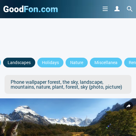
Landscapes
Holidays
Nature
Miscellanea
Ren
Phone wallpaper forest, the sky, landscape,
mountains, nature, plant, forest, sky (photo, picture)