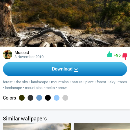
Mossad
+96
8 November 2010
Download
forest
•
the sky
•
landscape
•
mountains
•
nature
•
plant
•
forest
•
sky
•
trees
•
landscape
•
mountains
•
rocks
•
snow
Colors
Similar wallpapers