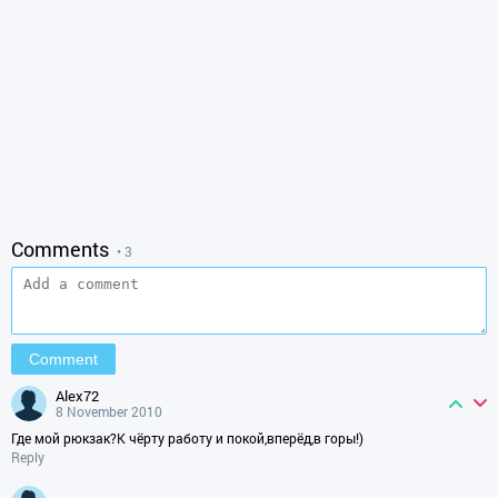
Comments
• 3
alex72
8 November 2010
Где мой рюкзак?К чёрту работу и покой,вперёд,в горы!)
Reply