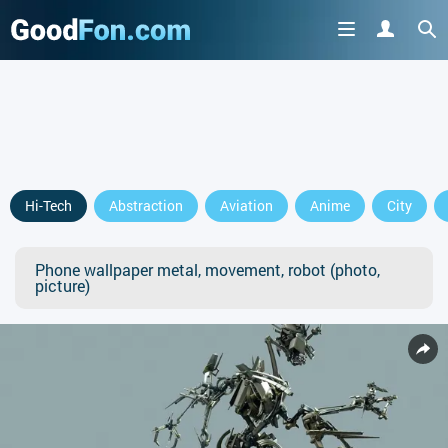
Hi-Tech
Abstraction
Aviation
Anime
City
Phone wallpaper metal, movement, robot (photo,
picture)