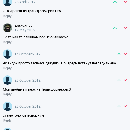
28 April 2012
+1
Это Френзи из Трансформеров Бэя
Reply
antoxa077
+1
17 May 2012
Че та как та слишком все не обтикаема
Reply
14 October 2012
ну видок просто лапачка девушки в очередь встанут погладить ево
Reply
28 October 2012
Мой любимый перс из Трансформеров:3
Reply
28 October 2012
стамотологов вспомнил
Reply