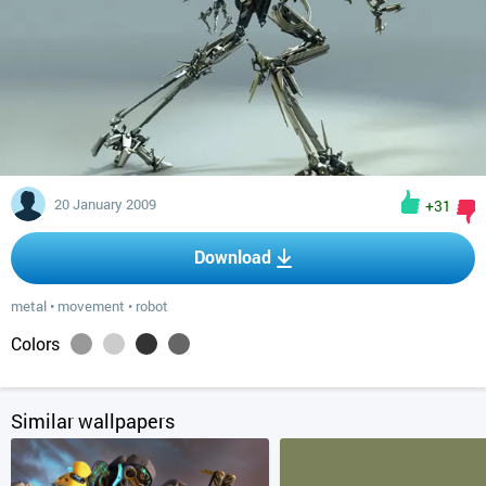
20 January 2009
+31
Download
metal
•
movement
•
robot
Colors
Similar wallpapers