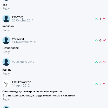
ага
Reply
proftorg
-6
20 October 2011
неплохо..
Reply
woozoor
-6
14 November 2011
Безобразие!
Reply
27 January 2012
-6
иди на
Reply
elsukovanton
-3
14 April 2012
Они походу дизайнеров героином кормили.
Это не трансформар, а груда металлолома какая-то
Reply