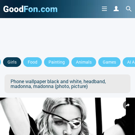
Girls
Food
Painting
Animals
Games
AI A
Phone wallpaper black and white, headband,
madonna, madonna (photo, picture)