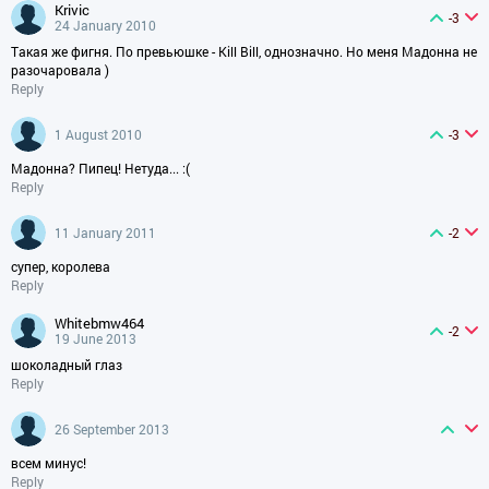
krivic
-3
24 January 2010
Такая же фигня. По превьюшке - Kill Bill, однозначно. Но меня Мадонна не
разочаровала )
Reply
1 August 2010
-3
Мадонна? Пипец! Нетуда... :(
Reply
11 January 2011
-2
супер, королева
Reply
whitebmw464
-2
19 June 2013
шоколадный глаз
Reply
26 September 2013
всем минус!
Reply