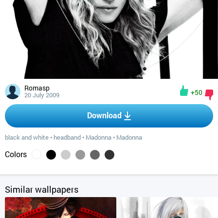
Romasp
+50
20 July 2009
Download
black and white
•
headband
•
Madonna
•
Madonna
Colors
Similar wallpapers