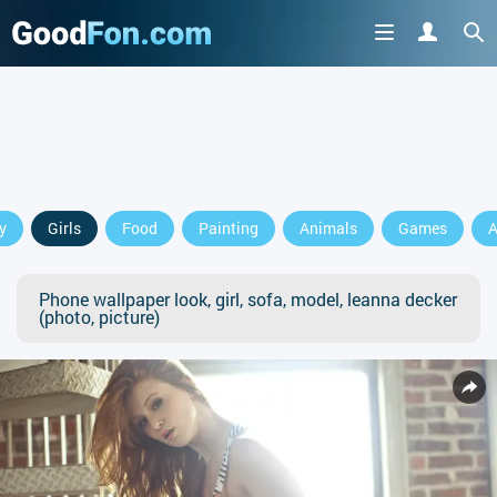
y
Girls
Food
Painting
Animals
Games
A
Phone wallpaper look, girl, sofa, model, leanna decker
(photo, picture)