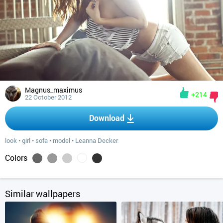
Magnus_maximus
+214
22 October 2012
Download
look
•
girl
•
sofa
•
model
•
Leanna Decker
Colors
Similar wallpapers