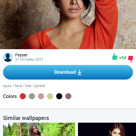
Feyser
+54
21 October 2011
Download
eyes
•
face
•
hair
•
jacket
Colors
Similar wallpapers