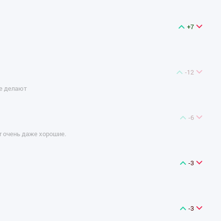
+7
-12
не делают
-6
ter очень даже хорошие.
-3
-3