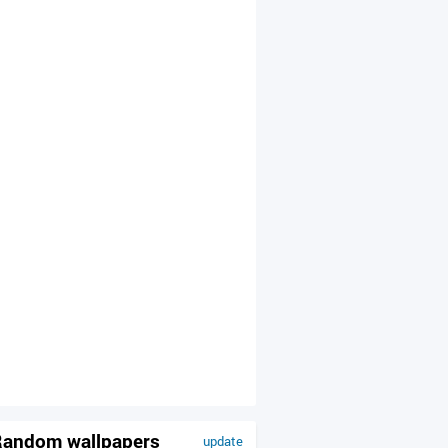
andom wallpapers
update