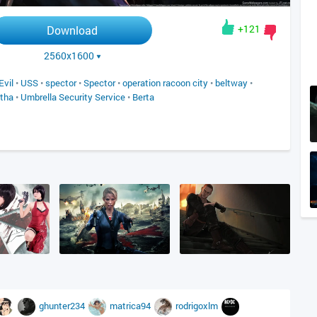
+121
Download
2560x1600
Evil
•
USS
•
spector
•
Spector
•
operation racoon city
•
beltway
•
tha
•
Umbrella Security Service
•
Berta
ghunter234
matrica94
rodrigoxlm