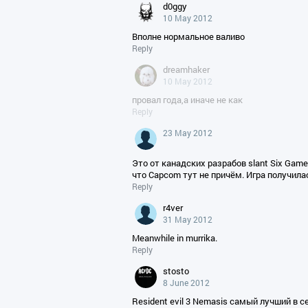
d0ggy
10 May 2012
Вполне нормальное валиво
Reply
dreamhaker
10 May 2012
провал года,а иначе не как
Reply
23 May 2012
Это от канадских разрабов slant Six Game
что Capcom тут не причём. Игра получила
Reply
r4ver
31 May 2012
Meanwhile in murrika.
Reply
stosto
8 June 2012
Resident evil 3 Nemasis самый лучший в с