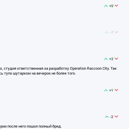
+9
-7
+3
s, студия ответственная за разработку Operation Raccoon City. Так
сь тупо шутарком на вечерок не более того.
+1
-2
ерии после него пошол полный бред.