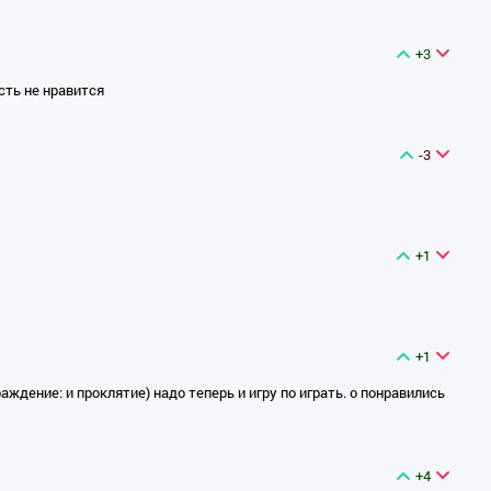
+3
сть не нравится
-3
+1
+1
раждение: и проклятие) надо теперь и игру по играть. о понравились
+4