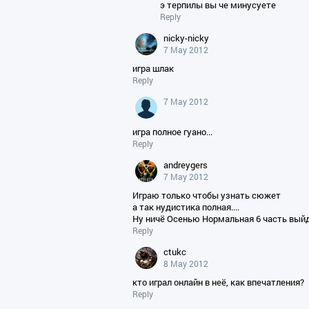
э терпилы вы че минусуете
Reply
nicky-nicky
7 May 2012
игра шлак
Reply
7 May 2012
игра полное гуано...
Reply
andreygers
7 May 2012
Играю только чтобы узнать сюжет
а так нудистика полная....
Ну ничё Осенью Нормальная 6 часть выйдет
Reply
ctukc
8 May 2012
кто играл онлайн в неё, как впечатления?
Reply