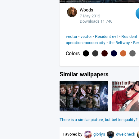
Woods
7 May 2012
Downloads 11 746
vector
•
vector
•
Resident evil
•
Resident 
operation raccoon city
•
the Beltway
•
Ber
Colors
Similar wallpapers
There is a similar picture, but better quality?
Favored by
gloriys
dwelcheck