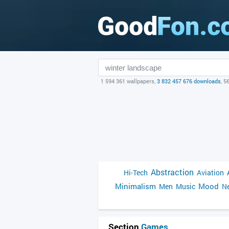
1 594 361 wallpapers,
3 832 457 676 downloads
, 5
Abstraction
Hi-Tech
Aviation
Minimalism
Mood
Men
Music
Ne
Section
Games