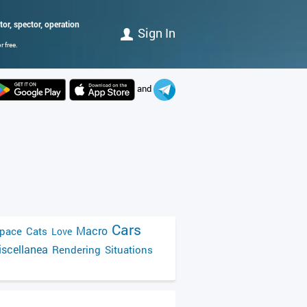
ctor, spector, operation
Sign In
 free.
and
Cars
Macro
pace
Cats
Love
scellanea
Rendering
Situations