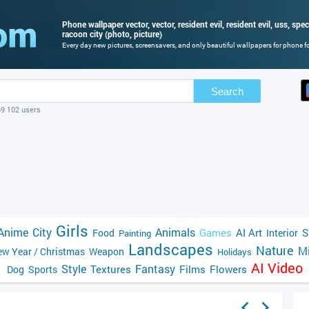
Phone wallpaper vector, vector, resident evil, resident evil, uss, spe
racoon city (photo, picture)
Every day new pictures, screensavers, and only beautiful wallpapers for phone for
Search
69 102 users
Girls
Anime
City
Animals
Games
AI Art
S
Food
Interior
Painting
Landscapes
Nature
Mi
w Year / Christmas
Weapon
Holidays
AI Video
Style
Fantasy
Textures
Films
Flowers
Dog
Sports