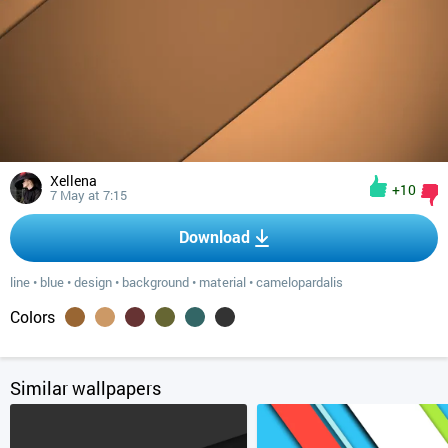
Xellena
+10
7 May at 7:15
Download
line
•
blue
•
design
•
background
•
material
•
camelopardalis
Colors
Similar wallpapers