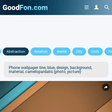
Abstraction
Aviation
Anime
City
Girls
F
Phone wallpaper line, blue, design, background,
material, camelopardalis (photo, picture)